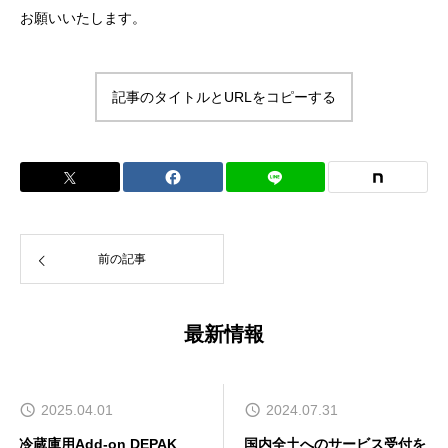
お願いいたします。
記事のタイトルとURLをコピーする
前の記事
最新情報
2025.04.01
2024.07.31
冷蔵庫用Add-on DEPAK
国内全土へのサービス受付を